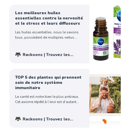
malin !
Rocket
Sommeil
Les meilleures huiles
essentielles contre la nervosité
et le stress et leurs diffuseurs
Les huiles essentielles, nous le savons
tous, possèdent de multiples vertus.
Mais quelquefois, nous pouvons nous y
perdre tant elles sont nombreuses et
leurs propriétés sont variées. Je vais donc
Rackoons | Trouvez les
vous présenter tout d’abord les huiles
meilleurs produits - Achetez
essentielles utiles pour lutter contre la
malin !
Gamora
nervosité et le stress…
TOP 5 des plantes qui prennent
soin de notre système
immunitaire
La santé est notre bien le plus précieux.
Cet axiome répété à l’envi est d’autant
plus présent dans notre esprit lorsque
nous nous rendons chez notre médecin
avec un souci de santé, grave ou non.
Rackoons | Trouvez les
Sollicité très souvent par toutes les
meilleurs produits - Achetez
agressions qui proviennent de l’extérieur,