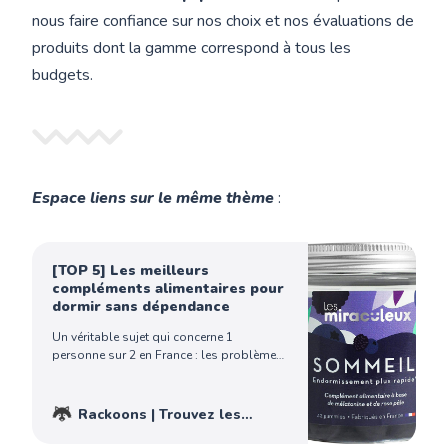
nous faire confiance sur nos choix et nos évaluations de
produits dont la gamme correspond à tous les
budgets.
Espace liens sur le même thème
:
[TOP 5] Les meilleurs
compléments alimentaires pour
dormir sans dépendance
Un véritable sujet qui concerne 1
personne sur 2 en France : les problèmes
de sommeil. C’est également un sujet que
je connais bien, car je fais partie des
personnes qui dorment très mal, qui font
Rackoons | Trouvez les
des insomnies. Et je peux déjà vous
meilleurs produits - Achetez
annoncer que ce n’est pas une fatalité !