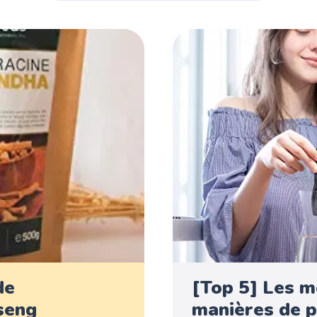
de
[Top 5] Les m
seng
manières de p