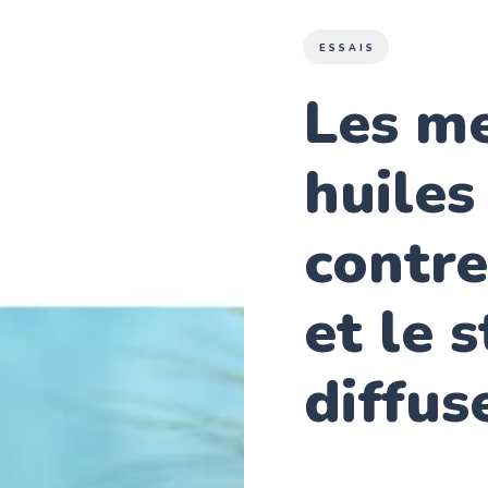
ESSAIS
Les me
huiles
contre
et le s
diffus