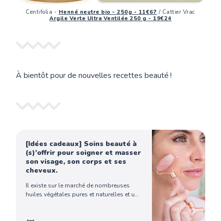
Centifolia -
Henné neutre bio - 250g - 11€67
/ Cattier Vrac
Argile Verte Ultra Ventilée 250 g - 19€24
À bientôt pour de nouvelles recettes beauté !
[Idées cadeaux] Soins beauté à
(s)’offrir pour soigner et masser
son visage, son corps et ses
cheveux.
Il existe sur le marché de nombreuses
huiles végétales pures et naturelles et une
quantité considérable de kits de
massage manuels ou électriques. Faire le
tri entre tous ces produits dont les