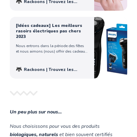
Rackoons | Trouvez les
mérites « antirides ou rajeunissement de
meilleurs produits - Achetez
la peau » d’une marque à l’autre semblent
malin !
Gamora
presque identiques, n’es…
[Idées cadeaux] Les meilleurs
rasoirs électriques pas chers
2023
Nous entrons dans la période des fêtes
et nous aimons (nous) offrir des cadeaux
de Noël. C’est la tradition et c’est bien
agréable. À ce titre, Rackoons a pensé
qu’un article avec une présentation
Rackoons | Trouvez les
judicieuse de rasoirs électriques pas
meilleurs produits - Achetez
chers pourrait intéresser les hommes qui
malin !
Gamora
souhaitent abandonner
Un peu plus sur nous...
Nous choisissons pour vous des produits
biologiques, naturels
et bien souvent certifiés