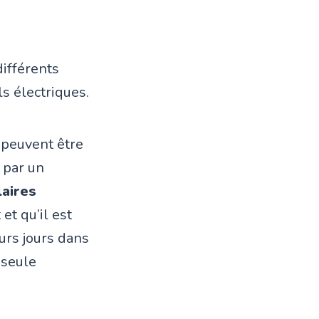
ifférents
s électriques.
 peuvent être
 par un
aires
et qu’il est
urs jours dans
 seule