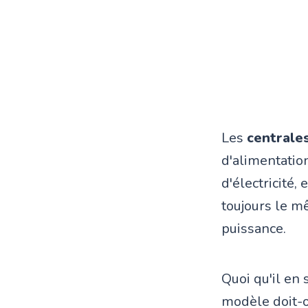
Les
centrale
d'alimentation
d'électricité,
toujours le m
puissance.
Quoi qu'il en s
modèle doit-o