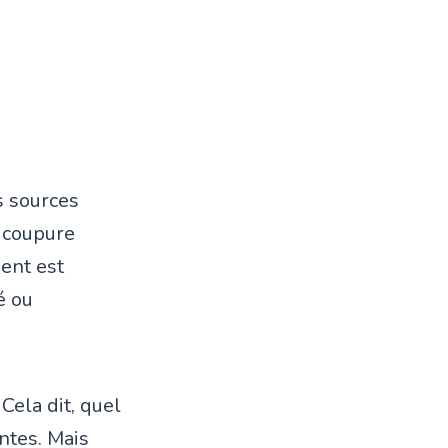
s sources
e coupure
ment est
é ou
 Cela dit, quel
ntes. Mais