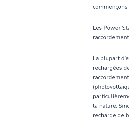
commençons p
Les Power Sta
raccordements
La plupart d’
rechargées de
raccordement 
(photovoltaïq
particulièreme
la nature. Si
recharge de ba