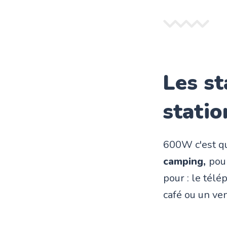
Les st
statio
600W c'est qu
camping,
pou
pour : le télé
café ou un ven