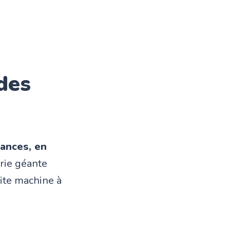
des
ances, en
rie géante
tite machine à