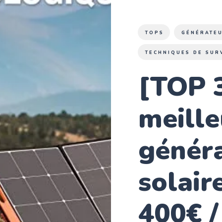
TOPS
GÉNÉRATE
TECHNIQUES DE SUR
[TOP 3
meille
génér
solair
400€ /