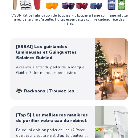
IVSUN Kit de fabrication de bougies kit bougie a faire soi même adulte
avec de la cire d'abeille, huiles essentielles comme cadeau fête des
mères.
[ESSAI] Les guirlandes
lumineuses et Guinguettes
Solaires Guirled
Avez-vous entendu parler de la marque
Guirled ? Une marque spécialiste du
luminaire d’intérieur et d’extérieur ! Nous
avons donc décidé de commander
plusieurs de leurs guirlandes lumineuses
Rackoons | Trouvez les
LED pour les tester. Entre nos préférences,
meilleurs produits - Achetez
les avantages et les points négatifs, c’est
malin !
Rocket
parti pour le test !…
[Top 5] Les meilleures manières
de purifier votre eau du robinet
Pourquoi doit-on parler de l’eau ? Parce
que l’eau, c’est la vie et d’après l’auteur le