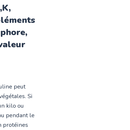
,K,
éléments
phore,
 valeur
ruline peut
végétales. Si
n kilo ou
u pendant le
n protéines