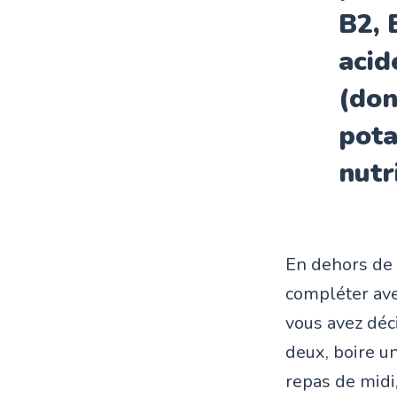
B2, 
acid
(do
pota
nutr
En dehors de
compléter ave
vous avez déc
deux, boire u
repas de midi,