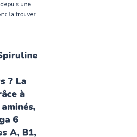
t depuis une
nc la trouver
piruline
s ? La
râce à
 aminés,
ga 6
es A, B1,