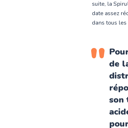
suite, la Spir
date assez ré
dans tous le
Pour
de l
dist
répo
son 
acid
pour