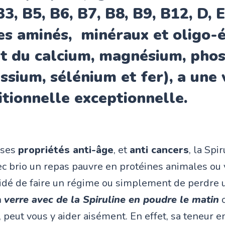
B3, B5, B6, B7, B8, B9, B12, D, E
es aminés, minéraux et oligo-
nt
du calcium, magnésium, phos
ssium, sélénium et fer
), a une
itionnelle exceptionnelle.
 ses
propriétés anti-âge
, et
anti cancers
, la Spi
c brio un repas pauvre en protéines animales ou 
idé de faire un régime ou simplement de perdre u
n
verre avec de la Spiruline en poudre le matin
o
 peut vous y aider aisément. En effet, sa teneur e