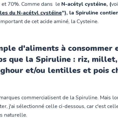
50 et 70%. Comme dans le
N-acétyl cystéine, (
voi
les
du N-acétyl cystéine
"), la Spiruline contie
important de cet acide aminé, la Cysteine.
mple d'aliments à consommer
s que la Spiruline : riz, millet,
ghour et/ou lentilles et pois c
arques commercialisent de la Spiruline. Mais lor
er, j'ai sélectionné celle ci-dessous, car c'est cell
s naturelle.