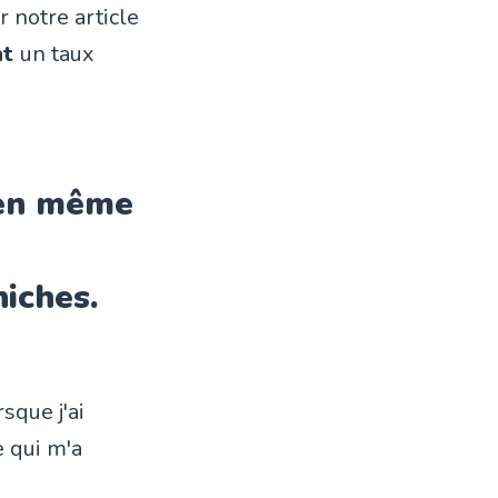
r notre article
nt
un taux
 en même
hiches.
sque j'ai
e qui m'a