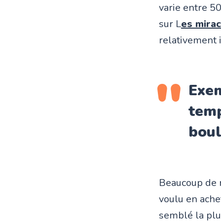
varie entre 
sur L
es mirac
relativement 
Exe
temp
boul
Beaucoup de m
voulu en achet
semblé la plu