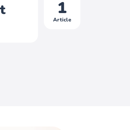
1
t
Article