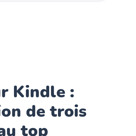
ur Kindle :
ion de trois
 au top