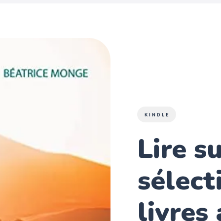
KINDLE
Lire s
sélect
livres