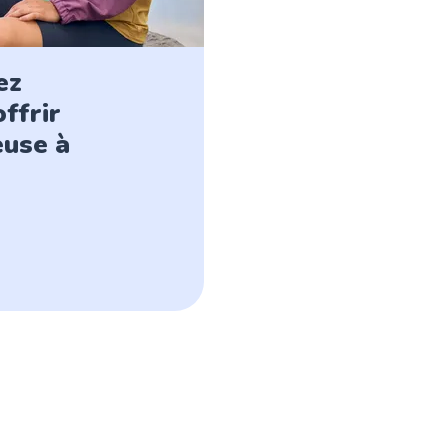
ez
ffrir
euse à