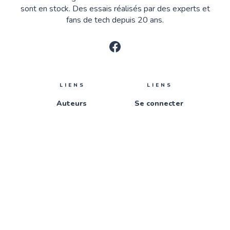
sont en stock. Des essais réalisés par des experts et
fans de tech depuis 20 ans.
LIENS
LIENS
Auteurs
Se connecter
Tags
Nous contacter
Qui sommes-nous ?
S'inscrire
© 2026
Rackoons | Trouvez les meilleurs produits - Achetez