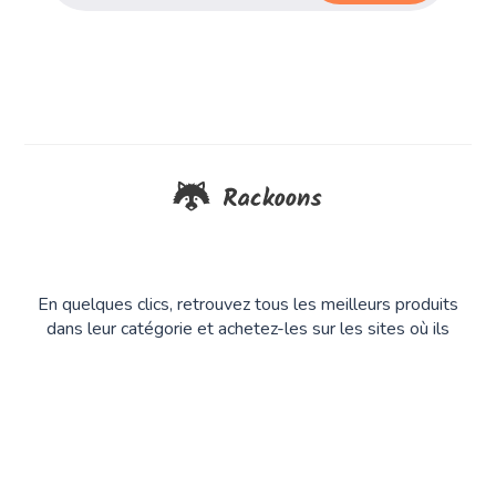
En quelques clics, retrouvez tous les meilleurs produits
dans leur catégorie et achetez-les sur les sites où ils
sont en stock. Des essais réalisés par des experts et
fans de tech depuis 20 ans.