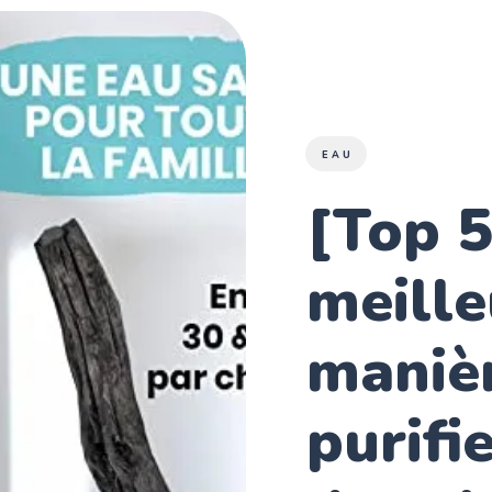
EAU
[Top 5
meille
maniè
purifi