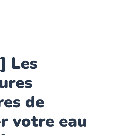
] Les
ures
res de
er votre eau