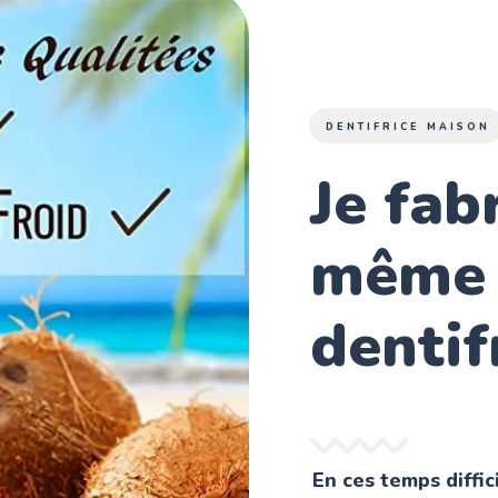
DENTIFRICE MAISON
Je fab
même
dentif
En ces temps diffi