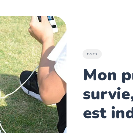
TOPS
Mon p
survie
est in